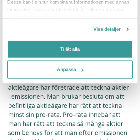
emission?
Dessa kan i sin tur kombinera informationen med annan
information som du har tillhandahållit eller som de har
samlat in när du har använt deras tjänster.
Processen ser ut så att styrelsen tar fram
Visa detaljer
ett beslutsunderlag till bolagsstämman att
fatta beslut om. Grundprincipen i en
Tillåt alla
nyemission är att man skall ge befintliga
aktieägare möjlighet att skydda sitt
innehav mot utspädning. Detta kallas en
Anpassa
företrädesemission, dvs att befintliga
aktieägare har företräde att teckna aktier
i emissionen. Man brukar besluta om att
befintliga aktieägare har rätt att teckna
minst sin pro-rata. Pro-rata innebär att
man har rätt att teckna så många aktier
som behövs för att man efter emissionen