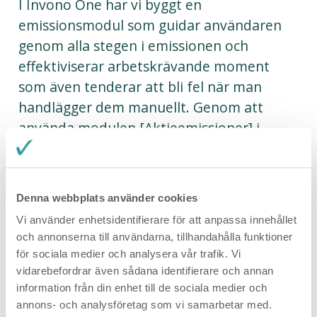
I Invono One har vi byggt en
emissionsmodul som guidar användaren
genom alla stegen i emissionen och
effektiviserar arbetskrävande moment
som även tenderar att bli fel när man
handlägger dem manuellt. Genom att
använda modulen [Aktieemissioner] i
Invono One kan du känna trygghet i att
inget missas samtidigt som du underlättar
för investerare att teckna aktier digitalt
Denna webbplats använder cookies
med en mer professionell framtoning från
Vi använder enhetsidentifierare för att anpassa innehållet
ert företag.
Läs mer hos Invono
.
och annonserna till användarna, tillhandahålla funktioner
för sociala medier och analysera vår trafik. Vi
Vilken formalia behövs
vidarebefordrar även sådana identifierare och annan
information från din enhet till de sociala medier och
för att starta en
annons- och analysföretag som vi samarbetar med.