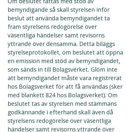
Om beslutet fattas med stöd av
bemyndigande så skall styrelsen inför
beslut att använda bemyndigandet ta
fram styrelsens redogörelse över
väsentliga händelser samt revisorns
yttrande över densamma. Detta biläggs
styrelseprotokollet, om beslutet att öppna
en emission med stöd av bemyndigandet,
som sänds in till Bolagsverket. Glöm inte
att bemyndigandet måste vara registrerat
hos Bolagsverket för att få användas (sker
med blankett 824 hos Bolagsverket). Om
beslutet tas av styrelsen med stämmans
godkännande i efterhand skall även då
styrelsens redogörelse över väsentliga
händelser samt revisorns yttrande över