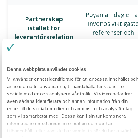
Poyan är idag en a
Partnerskap
Invonos viktigast
istället för
referenser och
leverantörsrelation
utvecklingspartne
Denna webbplats använder cookies
💬 Helt revolutionerande
Vi använder enhetsidentifierare för att anpassa innehållet oc
annonserna till användarna, tillhandahålla funktioner för
“Vi har gjort många emissioner – men det här
sociala medier och analysera vår trafik. Vi vidarebefordrar
är första gången jag känner att verktyget
även sådana identifierare och annan information från din
jobbar för oss. Emissionsmodulen är briljant.
enhet till de sociala medier och annons- och analysföretag
Och den nya länkfunktionen? Helt
som vi samarbetar med. Dessa kan i sin tur kombinera
informationen med annan information som du har
revolutionerande.”
— Poyan Sandnell, Catch
tillhandahållit eller som de har samlat in när du har använt
Me (publ)
deras tjänster.