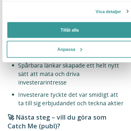
Varför det fungerade
Visa detaljer
Erfaren kund + lyhörd leverantör =
Tillåt alla
snabb förbättring av funktioner
Digital process gav både skalbarhet
Anpassa
och kontroll
Spårbara länkar skapade ett helt nytt
sätt att mäta och driva
investerarintresse
Investerare tyckte det var smidigt att
ta till sig erbjudandet och teckna aktier
🚀 Nästa steg – vill du göra som
Catch Me (publ)?