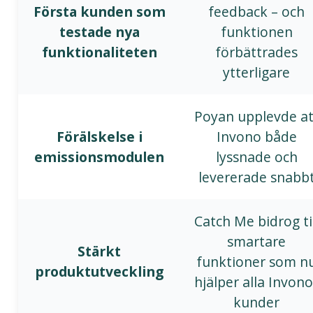
Första kunden som
feedback – och
testade nya
funktionen
funktionaliteten
förbättrades
ytterligare
Poyan upplevde at
Förälskelse i
Invono både
emissionsmodulen
lyssnade och
levererade snabb
Catch Me bidrog til
smartare
Stärkt
funktioner som n
produktutveckling
hjälper alla Invono
kunder